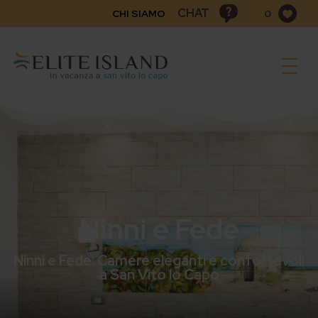
CHAT
CHI SIAMO
0
Togg
navig
Ninni e Fede
Ninni e Fede: Camere eleganti e confortevoli
a San Vito lo Capo