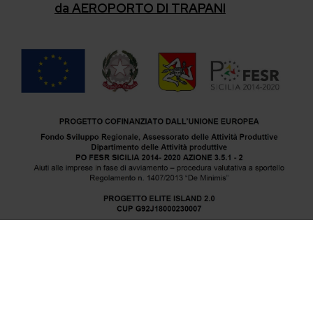
da AEROPORTO DI TRAPANI
Elite Island srl | sede operativa via Porta Galli, 3 – 91100