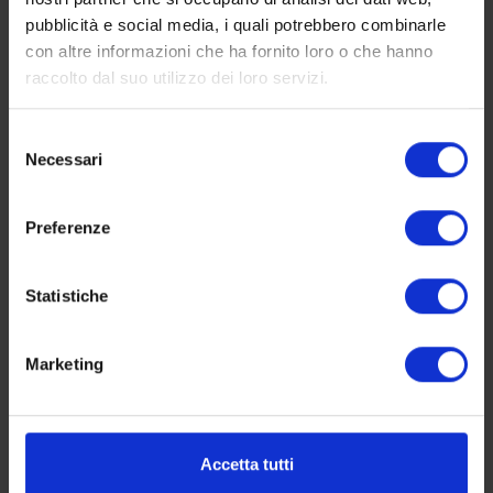
INDICA LE DATE DI CHECKIN E
pubblicità e social media, i quali potrebbero combinarle
CHECKOUT.
con altre informazioni che ha fornito loro o che hanno
raccolto dal suo utilizzo dei loro servizi.
Ampia camera matrimoniale con grande
finestra che si affaccia sulla stradina di
ingresso, dotata di TV LCD con digitale
Selezione
Necessari
terrestre, frigo, clima e armadio/guardaroba.
del
Ideale per coppie o famiglie con bambini
consenso
piccoli
Preferenze
Camera SUPERIOR
Statistiche
Marketing
Accetta tutti