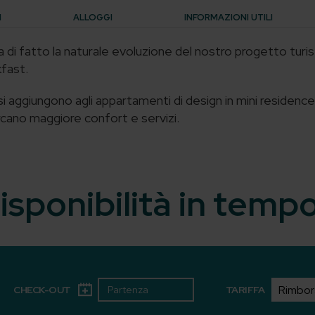
I
ALLOGGI
INFORMAZIONI UTILI
di fatto la naturale evoluzione del nostro progetto turisti
kfast.
si aggiungono agli appartamenti di design in mini residenc
ercano maggiore confort e servizi.
isponibilità in temp
CHECK-OUT
TARIFFA