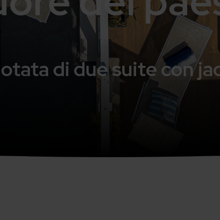
uore del pae
otata di due suite con jac