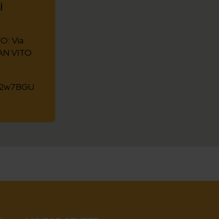
i
O: Via
SAN VITO
uG2w7BGU