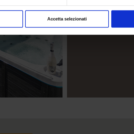
cucina, terrazza esclu
all’aperto ad uso escl
Accetta selezionati