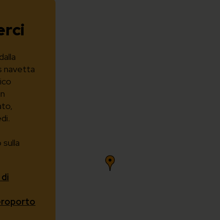
rci
dalla
s navetta
lico
un
ato,
di.
 sulla
 di
aeroporto