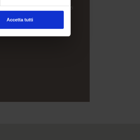
siva con cucina e vasca jacuzzi
usivo
Accetta tutti