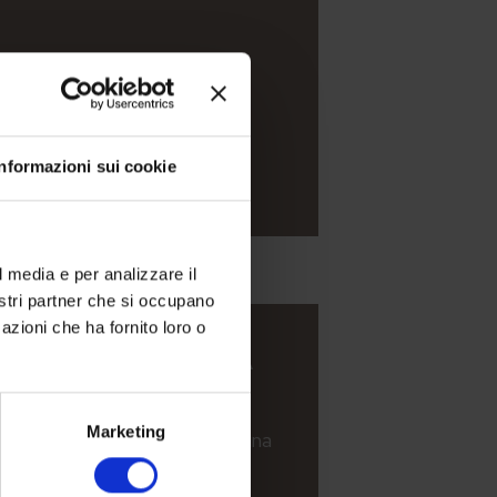
Informazioni sui cookie
l media e per analizzare il
nostri partner che si occupano
azioni che ha fornito loro o
 QUESTA CAMERA INDICA
CKIN E CHECKOUT.
Marketing
 da letto comunicanti, ciascuna
camera, che si affacciano su
’interno, zona giorno con