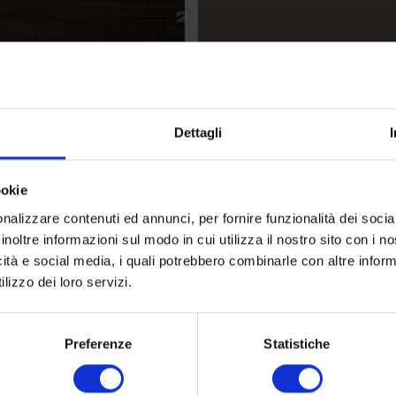
Dettagli
ookie
 Idromassaggio
nalizzare contenuti ed annunci, per fornire funzionalità dei socia
inoltre informazioni sul modo in cui utilizza il nostro sito con i 
icità e social media, i quali potrebbero combinarle con altre inform
lizzo dei loro servizi.
PER PRENOTARE
LE DATE DI CHE
Preferenze
Statistiche
Suite con due camere
con proprio bagno in 
ballatoio/balcone sull