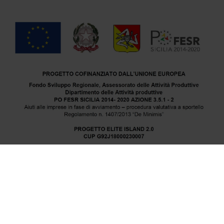
Elite Island srl | sede operativa via Porta Galli, 3 – 91100
Trapani