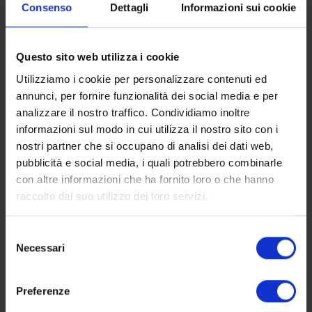
Consenso
Dettagli
Informazioni sui cookie
Il museo accoglie argenti, arredi liturgici e opere
di arte sacra legate al culto e ai pellegrinaggi in
onore di San Vito. Merita particolare attenzione
Questo sito web utilizza i cookie
la statua lignea dell' Immacolata, di un ignoto
Utilizziamo i cookie per personalizzare contenuti ed
scultore siciliano del XVI secolo, che
annunci, per fornire funzionalità dei social media e per
originariamente si trovava nella tonnara del
analizzare il nostro traffico. Condividiamo inoltre
"Secco". Sono inoltre esposti i doni dei paesi
informazioni sul modo in cui utilizza il nostro sito con i
legati alla figura di San Vito. Dall'ampia terrazza si
nostri partner che si occupano di analisi dei dati web,
gode uno straordinario panorama proiettato sul
pubblicità e social media, i quali potrebbero combinarle
mare e sulla cittadina; si può inoltre osservare la
con altre informazioni che ha fornito loro o che hanno
forma triangolare della maestosa torre,
raccolto dal suo utilizzo dei loro servizi.
adiacente all'angolo nord-est del santuario,
costruita alla fine del XVI secolo, in difesa dai
Selezione
frequenti attacchi pirateschi.
Necessari
del
consenso
Preferenze