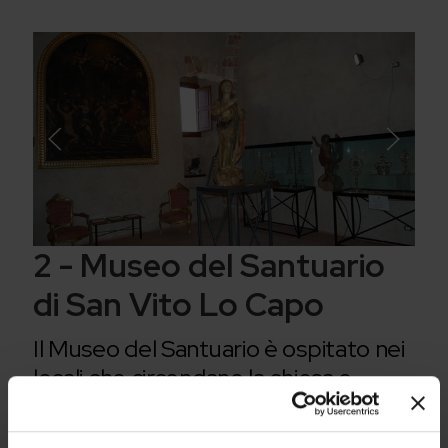
2 - Museo del Santuario
di San Vito Lo Capo
Il Museo del Santuario è ospitato nei
locali che circondano la chiesa e
destinati, un tempo, alla guarnigione
e all’accoglienza dei nobili pellegrini.