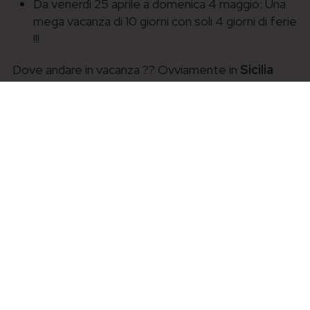
Da venerdì 25 aprile a domenica 4 maggio: Una
mega vacanza di 10 giorni con soli 4 giorni di ferie
!!!
Dove andare in vacanza ?? Ovviamente in
Sicilia
occidentale
, potendo contare su due aeroporti di
riferimenti ben collegati, TRAPANI e PALERMO.
Potendo scegliere tra almeno tre basi diverse per
una vacanza itinerante:
Trapani-Erice
San Vito lo Capo e dintorni
Favignana e Isole Egadi
Consulta i nostri pacchetti speciali, che includono:
Trasferimenti da/per aeroporto
Autonoleggio con presa e rilascio al porto di
Trapani e in aeroporto