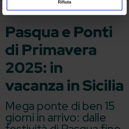
Rifiuta
Pasqua e Ponti
di Primavera
2025: in
vacanza in Sicilia
Mega ponte di ben 15
giorni in arrivo: dalle
festività di Pasqua fino